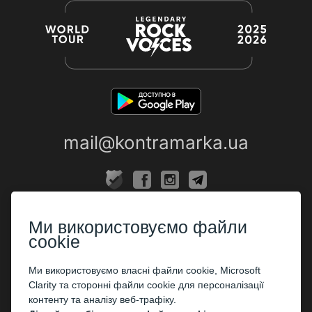
mail@kontramarka.ua
ПРО НАС
Ми використовуємо файли
Каси
cookie
ПАРТНЕРАМ
Ми використовуємо власні файли cookie, Microsoft
Clarity та сторонні файли cookie для персоналізації
Організаторам
контенту та аналізу веб-трафіку.
Корпоративним клієнтам