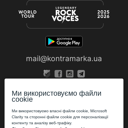
mail@kontramarka.ua
ПРО НАС
Ми використовуємо файли
Каси
cookie
ПАРТНЕРАМ
Ми використовуємо власні файли cookie, Microsoft
Clarity та сторонні файли cookie для персоналізації
Організаторам
контенту та аналізу веб-трафіку.
Корпоративним клієнтам